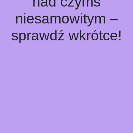
nad czymś
niesamowitym –
sprawdź wkrótce!