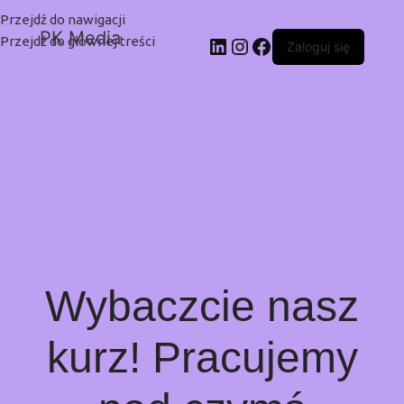
Przejdź do nawigacji
PK Media
Przejdź do głównej treści
Zaloguj się
Wybaczcie nasz
kurz! Pracujemy